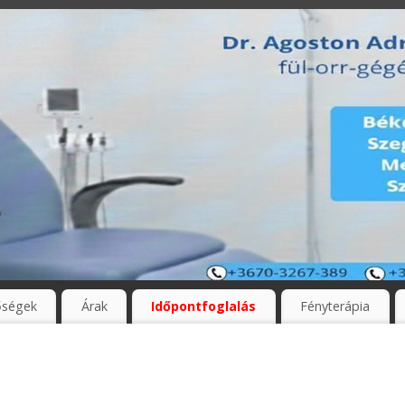
őségek
Árak
Időpontfoglalás
Fényterápia